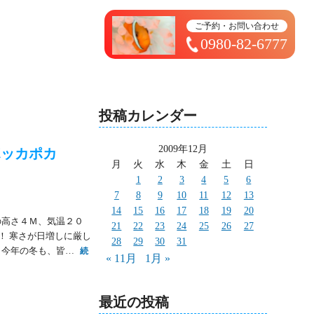
トップページ ＞ 太造日記
ご予約・お問い合わせ
0980-82-6777
投稿カレンダー
2009年12月
ポッカポカ
月
火
水
木
金
土
日
1
2
3
4
5
6
7
8
9
10
11
12
13
14
15
16
17
18
19
20
の高さ４Ｍ、気温２０
21
22
23
24
25
26
27
！ 寒さが日増しに厳し
28
29
30
31
 今年の冬も、皆…
続
« 11月
1月 »
最近の投稿