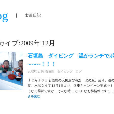
og
太造日記
イブ:2009年 12月
石垣島 ダイビング 温かランチで
~~~~~！！！
2009/12/16
石垣島 ダイビング ログ
１２月１６日 石垣島の天気及び海況 北の風、曇り、波
度、水温２４度 12月1日より、冬季キャンペーン実施中！
くなる季節ですが、そんな時こそHOTなお得情報です！！
きを読む