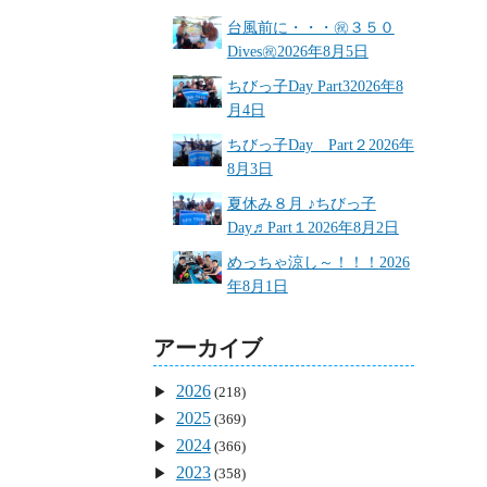
台風前に・・・㊗３５０
Dives㊗
2026年8月5日
ちびっ子Day Part3
2026年8
月4日
ちびっ子Day Part２
2026年
8月3日
夏休み８月 ♪ちびっ子
Day♬Part１
2026年8月2日
めっちゃ涼し～！！！
2026
年8月1日
アーカイブ
2026
(218)
2025
(369)
2024
(366)
2023
(358)