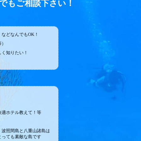
でもご相談下さい！
などなんでもOK！
等）
しく知りたい！
快適ホテル教えて！等
・波照間島と八重山諸島は
とっても素敵な島です