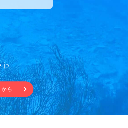
.jp
らから