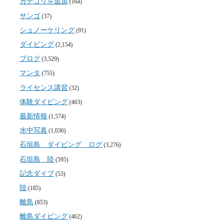
カテゴリを追加
(164)
サンゴ
(37)
シュノーケリング
(91)
ダイビング
(2,154)
ブログ
(3,529)
マンタ
(755)
ライセンス講習
(32)
体験ダイビング
(463)
最新情報
(1,574)
水中写真
(1,036)
石垣島 ダイビング ログ
(3,276)
石垣島 陸
(595)
記念ダイブ
(53)
陸
(185)
離島
(853)
離島ダイビング
(462)