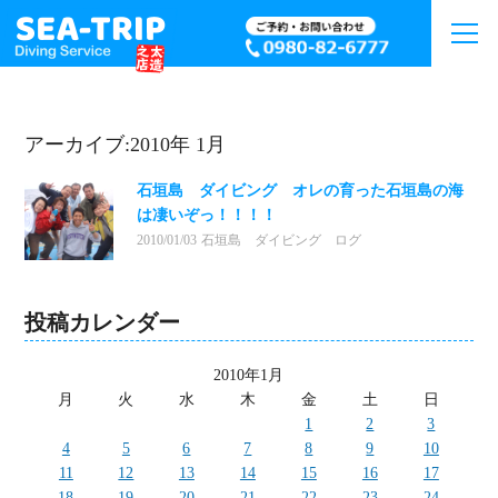
アーカイブ:2010年 1月
石垣島 ダイビング オレの育った石垣島の海
は凄いぞっ！！！！
2010/01/03
石垣島 ダイビング ログ
投稿カレンダー
2010年1月
月
火
水
木
金
土
日
1
2
3
4
5
6
7
8
9
10
11
12
13
14
15
16
17
18
19
20
21
22
23
24