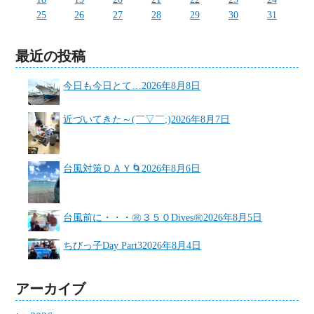
25
26
27
28
29
30
31
最近の投稿
今日も今日とて…
2026年8月8日
近づいてきた～(￣▽￣;)
2026年8月7日
台風対策ＤＡＹ🌀
2026年8月6日
台風前に・・・㊗３５０Dives㊗
2026年8月5日
ちびっ子Day Part3
2026年8月4日
アーカイブ