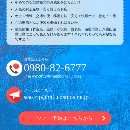
初めての石垣島観光のお薦めを知りたい！
人気のお土産物・安く買えるお店
ホテル情報（交通の便・移動方法・安くて快適ホテル教えて！等
この季節どんな服装を準備すれば良いか
離島情報（竹富島・黒島・小浜島・西表島・波照間島と八重山諸
島は島によって色んな顔があります！それぞれとっても素敵な島
ですよ！）
お電話はこちら
0980-82-6777
お急ぎの方は携帯(
090-9780-7658
)
メールはこちら
sea-trip@m1.cosmos.ne.jp
ツアー予約はこちらから