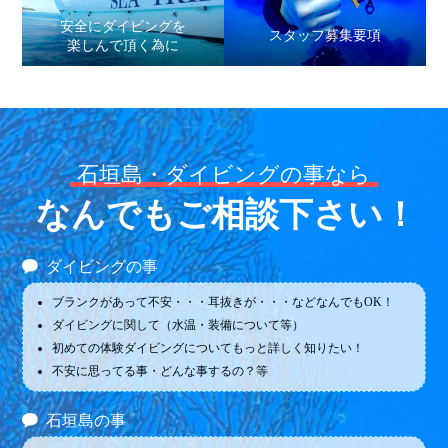
安全にダイビングを
スタッフ募集要項
楽しんで頂く為に
石垣島・ダイビングの事なら
なんでもご相談下さい！
ダイビングの事
ブランクがあって不安・・・耳抜きが・・・などなんでもOK！
ダイビングに関して（水温・装備について等）
初めての体験ダイビングについてもっと詳しく知りたい！
不安に思ってる事・どんな事するの？等
石垣島の事