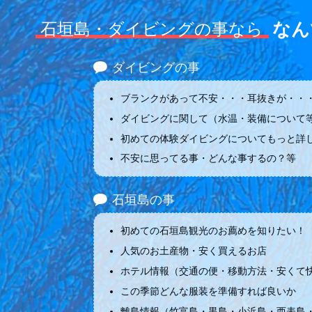
なん
石垣島・ダイビングの事なら
ダイビングの事
ブランクがあって不安・・・耳抜きが・・・
ダイビングに関して（水温・装備について
初めての体験ダイビングについてもっと詳
不安に思ってる事・どんな事するの？等
石垣島の事
初めての石垣島観光のお薦めを知りたい！
人気のお土産物・安く買えるお店
ホテル情報（交通の便・移動方法・安くて
この季節どんな服装を準備すれば良いか
離島情報（竹富島・黒島・小浜島・西表島