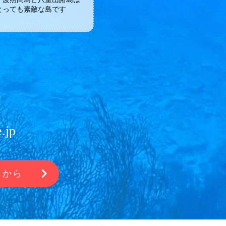
とっても素敵な島です
.jp
らから