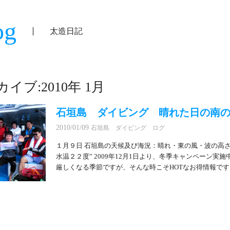
og
太造日記
イブ:2010年 1月
石垣島 ダイビング 晴れた日の南の
2010/01/09
石垣島 ダイビング ログ
１月９日 石垣島の天候及び海況：晴れ・東の風・波の高
水温２２度” 2009年12月1日より、冬季キャンペーン実
厳しくなる季節ですが、そんな時こそHOTなお得情報です