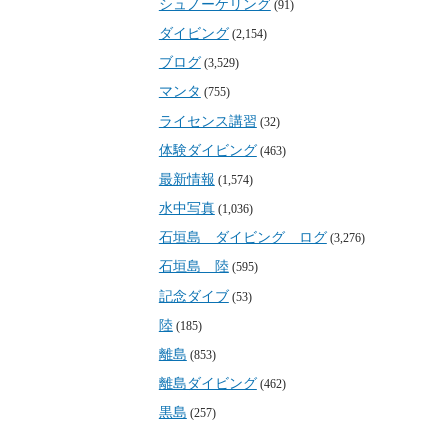
シュノーケリング
(91)
ダイビング
(2,154)
ブログ
(3,529)
マンタ
(755)
ライセンス講習
(32)
体験ダイビング
(463)
最新情報
(1,574)
水中写真
(1,036)
石垣島 ダイビング ログ
(3,276)
石垣島 陸
(595)
記念ダイブ
(53)
陸
(185)
離島
(853)
離島ダイビング
(462)
黒島
(257)