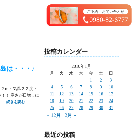
トップページ ＞ 太造日記
ご予約・お問い合わせ
0980-82-6777
投稿カレンダー
2010年1月
島は・・・♪
月
火
水
木
金
土
日
1
2
3
4
5
6
7
8
9
10
さ２ｍ・気温２２度・
11
12
13
14
15
16
17
施中！！ 寒さが日増しに
18
19
20
21
22
23
24
…
続きを読む
25
26
27
28
29
30
31
« 12月
2月 »
最近の投稿