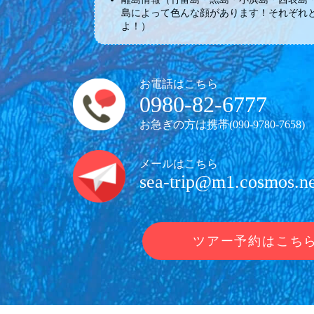
島によって色んな顔があります！それぞれ
よ！）
お電話はこちら
0980-82-6777
お急ぎの方は携帯(
090-9780-7658
)
メールはこちら
sea-trip@m1.cosmos.ne
ツアー予約はこち