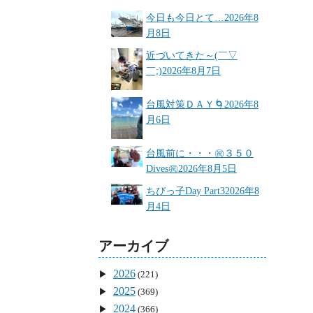
今日も今日とて…
2026年8
月8日
近づいてきた～(￣▽
￣;)
2026年8月7日
台風対策ＤＡＹ🌀
2026年8
月6日
台風前に・・・㊗３５０
Dives㊗
2026年8月5日
ちびっ子Day Part3
2026年8
月4日
アーカイブ
2026
(221)
2025
(369)
2024
(366)