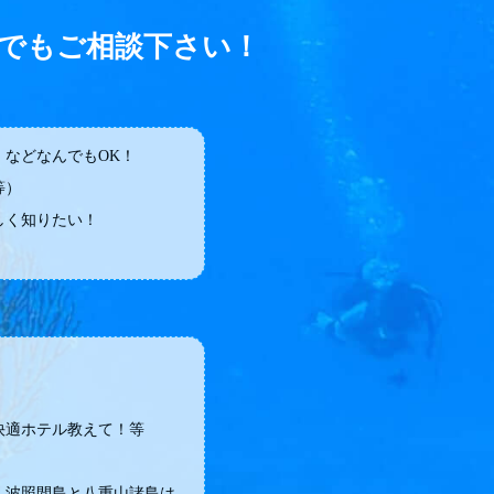
でもご相談下さい！
などなんでもOK！
等）
しく知りたい！
快適ホテル教えて！等
・波照間島と八重山諸島は