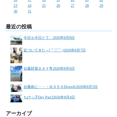
23
24
25
26
27
28
29
30
31
最近の投稿
今日も今日とて…
2026年8月8日
近づいてきた～(￣▽￣;)
2026年8月7日
台風対策ＤＡＹ🌀
2026年8月6日
台風前に・・・㊗３５０Dives㊗
2026年8月5日
ちびっ子Day Part3
2026年8月4日
アーカイブ