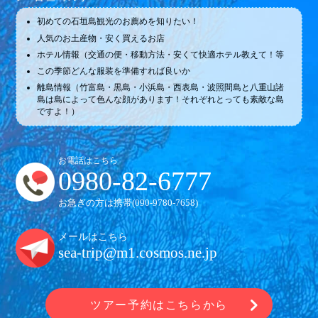
初めての石垣島観光のお薦めを知りたい！
人気のお土産物・安く買えるお店
ホテル情報（交通の便・移動方法・安くて快適ホテル教えて！等
この季節どんな服装を準備すれば良いか
離島情報（竹富島・黒島・小浜島・西表島・波照間島と八重山諸
島は島によって色んな顔があります！それぞれとっても素敵な島
ですよ！）
お電話はこちら
0980-82-6777
お急ぎの方は携帯(
090-9780-7658
)
メールはこちら
sea-trip@m1.cosmos.ne.jp
ツアー予約はこちらから