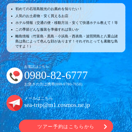
初めての石垣島観光のお薦めを知りたい！
人気のお土産物・安く買えるお店
ホテル情報（交通の便・移動方法・安くて快適ホテル教えて！等
この季節どんな服装を準備すれば良いか
離島情報（竹富島・黒島・小浜島・西表島・波照間島と八重山諸
島は島によって色んな顔があります！それぞれとっても素敵な島
ですよ！）
お電話はこちら
0980-82-6777
お急ぎの方は携帯(
090-9780-7658
)
メールはこちら
sea-trip@m1.cosmos.ne.jp
ツアー予約はこちらから