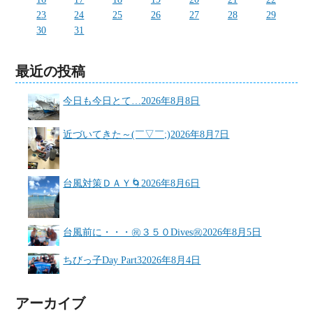
23
24
25
26
27
28
29
30
31
最近の投稿
今日も今日とて…
2026年8月8日
近づいてきた～(￣▽￣;)
2026年8月7日
台風対策ＤＡＹ🌀
2026年8月6日
台風前に・・・㊗３５０Dives㊗
2026年8月5日
ちびっ子Day Part3
2026年8月4日
アーカイブ