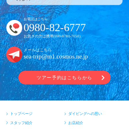
お電話はこちら
0980-82-6777
お急ぎの方は携帯(
090-9780-7658
)
メールはこちら
sea-trip@m1.cosmos.ne.jp
ツアー予約はこちらから
トップページ
ダイビングへの思い
スタッフ紹介
お店紹介