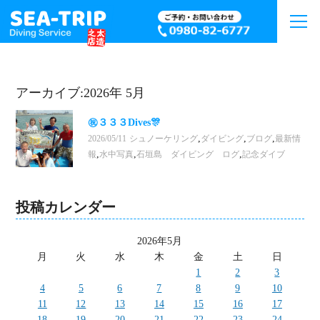
アーカイブ:2026年 5月
㊗３３３Dives🎊
,
,
,
2026/05/11
シュノーケリング
ダイビング
ブログ
最新情
,
,
,
報
水中写真
石垣島 ダイビング ログ
記念ダイブ
投稿カレンダー
2026年5月
月
火
水
木
金
土
日
1
2
3
4
5
6
7
8
9
10
11
12
13
14
15
16
17
18
19
20
21
22
23
24