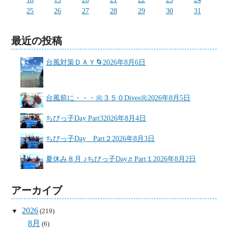
25
26
27
28
29
30
31
最近の投稿
台風対策ＤＡＹ🌀
2026年8月6日
台風前に・・・㊗３５０Dives㊗
2026年8月5日
ちびっ子Day Part3
2026年8月4日
ちびっ子Day Part２
2026年8月3日
夏休み８月 ♪ちびっ子Day♬Part１
2026年8月2日
アーカイブ
2026
(219)
8月
(6)