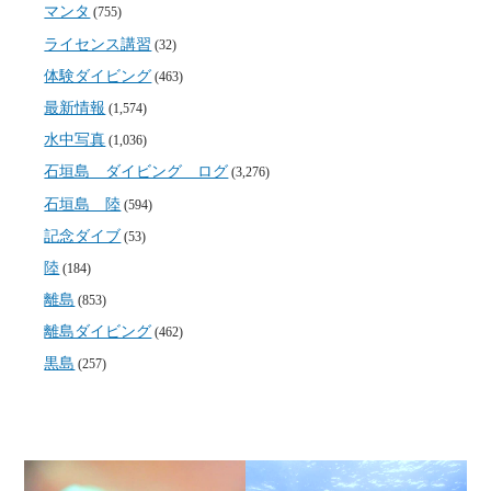
マンタ
(755)
ライセンス講習
(32)
体験ダイビング
(463)
最新情報
(1,574)
水中写真
(1,036)
石垣島 ダイビング ログ
(3,276)
石垣島 陸
(594)
記念ダイブ
(53)
陸
(184)
離島
(853)
離島ダイビング
(462)
黒島
(257)