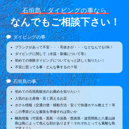
石垣島・ダイビングの事なら
なんでもご相談下さい！
ダイビングの事
ブランクがあって不安・・・耳抜きが・・・などなんでもOK！
ダイビングに関して（水温・装備について等）
初めての体験ダイビングについてもっと詳しく知りたい！
不安に思ってる事・どんな事するの？等
石垣島の事
初めての石垣島観光のお薦めを知りたい！
人気のお土産物・安く買えるお店
ホテル情報（交通の便・移動方法・安くて快適ホテル教えて！等
この季節どんな服装を準備すれば良いか
離島情報（竹富島・黒島・小浜島・西表島・波照間島と八重山諸
島は島によって色んな顔があります！それぞれとっても素敵な島
ですよ！）