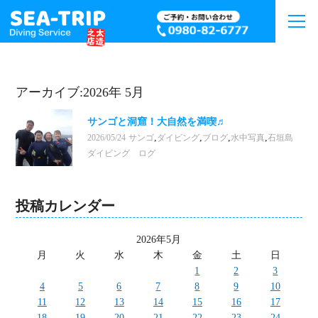
アーカイブ:2026年 5月
サンゴと洞窟！大自然を満喫♬
,
,
,
,
2026/05/24
サンゴ
ダイビング
ブログ
水中写真
石垣島
ダイビング ログ
投稿カレンダー
2026年5月
月
火
水
木
金
土
日
1
2
3
4
5
6
7
8
9
10
11
12
13
14
15
16
17
18
19
20
21
22
23
24