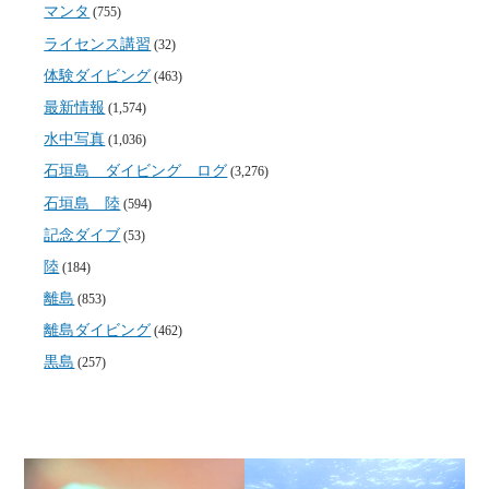
マンタ
(755)
ライセンス講習
(32)
体験ダイビング
(463)
最新情報
(1,574)
水中写真
(1,036)
石垣島 ダイビング ログ
(3,276)
石垣島 陸
(594)
記念ダイブ
(53)
陸
(184)
離島
(853)
離島ダイビング
(462)
黒島
(257)