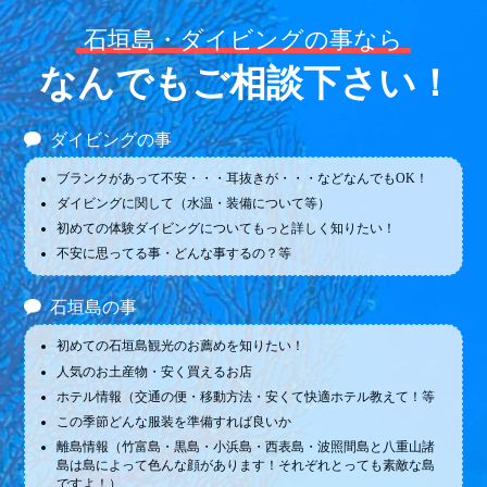
石垣島・ダイビングの事なら
なんでもご相談下さい！
ダイビングの事
ブランクがあって不安・・・耳抜きが・・・などなんでもOK！
ダイビングに関して（水温・装備について等）
初めての体験ダイビングについてもっと詳しく知りたい！
不安に思ってる事・どんな事するの？等
石垣島の事
初めての石垣島観光のお薦めを知りたい！
人気のお土産物・安く買えるお店
ホテル情報（交通の便・移動方法・安くて快適ホテル教えて！等
この季節どんな服装を準備すれば良いか
離島情報（竹富島・黒島・小浜島・西表島・波照間島と八重山諸
島は島によって色んな顔があります！それぞれとっても素敵な島
ですよ！）