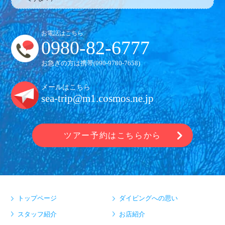
お電話はこちら
0980-82-6777
お急ぎの方は携帯(
090-9780-7658
)
メールはこちら
sea-trip@m1.cosmos.ne.jp
ツアー予約はこちらから
トップページ
ダイビングへの思い
スタッフ紹介
お店紹介