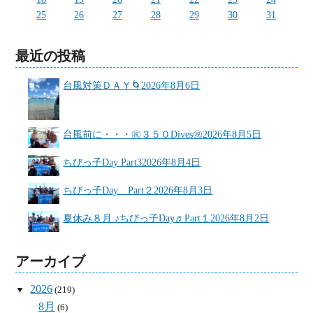
25
26
27
28
29
30
31
最近の投稿
台風対策ＤＡＹ🌀
2026年8月6日
台風前に・・・㊗３５０Dives㊗
2026年8月5日
ちびっ子Day Part3
2026年8月4日
ちびっ子Day Part２
2026年8月3日
夏休み８月 ♪ちびっ子Day♬Part１
2026年8月2日
アーカイブ
2026
(219)
8月
(6)