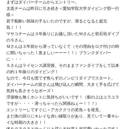
まずはダイバーチームからエントリー。

太造チームは昨日に引き続き＜愛知学院大学ダイビング部一行
様＞

若干船酔い気味の子もいたのですが、潜るとなると超元
気！！！

マサコチームは３年振りにお越し頂いたＭさんと初石垣ダイブ
のＳさん。

Ｍさんは３年前から潜っていなくて（その理由をログ付けの時
に聞いちゃった！羨ましいーーー！！）ブランクダイバー
に・・・

Ｓさんはライセンス講習後、そのままファンダイブをして以来
の約１年振りのダイビング！

なので、今日も慌てず焦らずのノンビリダイブでスタート。

ダイバーチームの皆さんは飛び込んだ瞬間、大きく手を広げて
気持ち良さそうなポーズ！

浮遊物も無くホントに気持ちがいいです！（船の上はユラユラ
ですが・・・・潜っちゃったら関係ねぇー！！！）

エントリーしてすぐに＜アカククリの若魚＞を発見。

まだ体の回りにキレイな赤い縁取りがあり、見ていて一番キレ
イな時期の大きさ！！

体をクネクネとゆっくりと揺らす仕草も超可愛いかったです！
