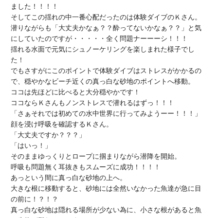
ました！！！！

そしてこの揺れの中一番心配だったのは体験ダイブのＫさん。

潜りながらも「大丈夫かなぁ？？酔ってないかなぁ？？」と気
にしていたのですが・・・・・全く問題ナーーーシ！！！

揺れる水面で元気にシュノーケリングを楽しまれた様子でし
た！

でもさすがにこのポイントで体験ダイブはストレスがかかるの
で、穏やかなビーチ近くの真っ白な砂地のポイントへ移動。

ココは先ほどに比べると大分穏やかです！

ココならＫさんもノンストレスで潜れるはずっ！！！

「さぁそれでは初めての水中世界に行ってみようーー！！！」

顔を浸け呼吸を確認するＫさん。

「大丈夫ですか？？？」

「はいっ！」

そのままゆっくりとロープに掴まりながら潜降を開始。

呼吸も問題無く耳抜きもスムーズに成功！！！！

あっという間に真っ白な砂地の上へ。

大きな根に移動すると、砂地には全然いなかった魚達が急に目
の前に！？！？

真っ白な砂地は隠れる場所が少ない為に、小さな根があると魚