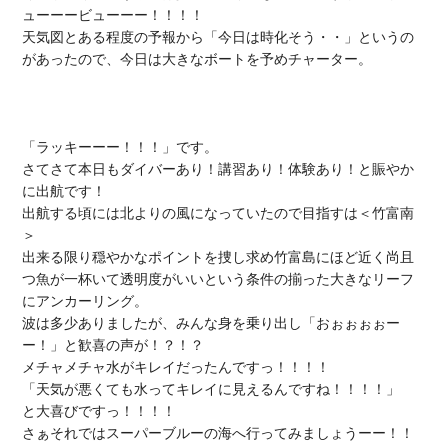
ューーービューーー！！！！

天気図とある程度の予報から「今日は時化そう・・」というの
があったので、今日は大きなボートを予めチャーター。

「ラッキーーー！！！」です。

さてさて本日もダイバーあり！講習あり！体験あり！と賑やか
に出航です！

出航する頃には北よりの風になっていたので目指すは＜竹富南
＞

出来る限り穏やかなポイントを捜し求め竹富島にほど近く尚且
つ魚が一杯いて透明度がいいという条件の揃った大きなリーフ
にアンカーリング。

波は多少ありましたが、みんな身を乗り出し「おぉぉぉぉー
ー！」と歓喜の声が！？！？

メチャメチャ水がキレイだったんですっ！！！！

「天気が悪くても水ってキレイに見えるんですね！！！！」

と大喜びですっ！！！！

さぁそれではスーパーブルーの海へ行ってみましょうーー！！
