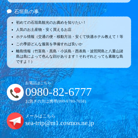
石垣島の事
初めての石垣島観光のお薦めを知りたい！
人気のお土産物・安く買えるお店
ホテル情報（交通の便・移動方法・安くて快適ホテル教えて！等
この季節どんな服装を準備すれば良いか
離島情報（竹富島・黒島・小浜島・西表島・波照間島と八重山諸
島は島によって色んな顔があります！それぞれとっても素敵な島
ですよ！）
お電話はこちら
0980-82-6777
お急ぎの方は携帯(
090-9780-7658
)
メールはこちら
sea-trip@m1.cosmos.ne.jp