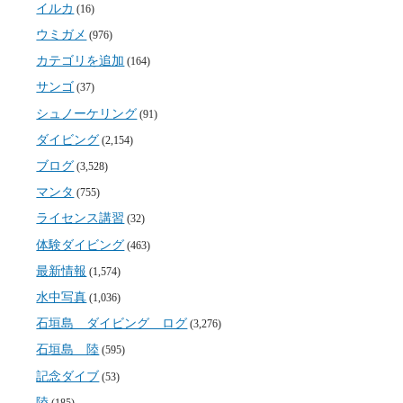
イルカ
(16)
ウミガメ
(976)
カテゴリを追加
(164)
サンゴ
(37)
シュノーケリング
(91)
ダイビング
(2,154)
ブログ
(3,528)
マンタ
(755)
ライセンス講習
(32)
体験ダイビング
(463)
最新情報
(1,574)
水中写真
(1,036)
石垣島 ダイビング ログ
(3,276)
石垣島 陸
(595)
記念ダイブ
(53)
陸
(185)