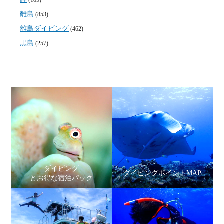
離島
(853)
離島ダイビング
(462)
黒島
(257)
ダイビング
ダイビングポイントMAP
とお得な宿泊パック