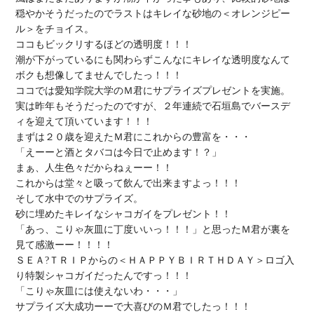
穏やかそうだったのでラストはキレイな砂地の＜オレンジピー
ル＞をチョイス。

ココもビックリするほどの透明度！！！

潮が下がっているにも関わらずこんなにキレイな透明度なんて
ボクも想像してませんでしたっ！！！

ココでは愛知学院大学のＭ君にサプライズプレゼントを実施。

実は昨年もそうだったのですが、２年連続で石垣島でバースデ
ィを迎えて頂いています！！！

まずは２０歳を迎えたＭ君にこれからの豊富を・・・

「えーーと酒とタバコは今日で止めます！？」

まぁ、人生色々だからねぇーー！！

これからは堂々と吸って飲んで出来ますよっ！！！

そして水中でのサプライズ。

砂に埋めたキレイなシャコガイをプレゼント！！

「あっ、こりゃ灰皿に丁度いいっ！！！」と思ったＭ君が裏を
見て感激ーー！！！！

ＳＥＡ?ＴＲＩＰからの＜ＨＡＰＰＹＢＩＲＴＨＤＡＹ＞ロゴ入
り特製シャコガイだったんですっ！！！

「こりゃ灰皿には使えないわ・・・」

サプライズ大成功ーーで大喜びのＭ君でしたっ！！！
