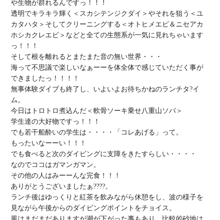
や生物が群れるんですっ！！！

透明でキラキラ輝く＜スカシテンジクダイ＞やそれを狙う＜ユ
カタハタ＞そしてクリーニングする＜オトヒメエビ＆ニセアカ
ホシカクレエビ＞などと全ての生態系が一気に見れちゃいます
っ！！！

そして根を離れるとまたまた音の無い世界・・・

海って不思議で楽しいなぁーーを体全体で感じていただく事が
できましたっ！！！！

無事体験ダイブも終了し、いよいよお待ちかねのランチタ?イ
ム。

今日はトロトロ煮込んだ＜軟骨ソーキ乗せ八重山ソバ＞

学生達の大好物ですっ！！！

でも若干船酔いの学生は・・・・「コレあげる」って。

もったいなーーい！！！

でも食べると次のダイビングに支障をきたすらしい・・・・

なのでココはガマンガマン。

その他の人はみーーんな完食！！！

ありがとうございましたぁ????。

ランチ後はゆっくりと紅茶を飲みながら休憩をし、波の様子を
見ながら午後からのダイビングポイントをチョイス。

風はまだまだありますが潮が下がった事もあり、比較的砂地は