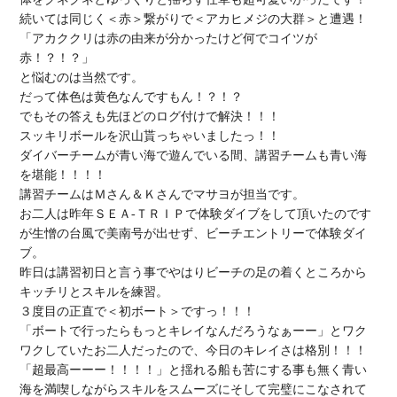
続いては同じく＜赤＞繋がりで＜アカヒメジの大群＞と遭遇！

「アカククリは赤の由来が分かったけど何でコイツが
赤！？！？」

と悩むのは当然です。

だって体色は黄色なんですもん！？！？

でもその答えも先ほどのログ付けで解決！！！

スッキリボールを沢山貰っちゃいましたっ！！

ダイバーチームが青い海で遊んでいる間、講習チームも青い海
を堪能！！！！

講習チームはＭさん＆Ｋさんでマサヨが担当です。

お二人は昨年ＳＥＡ-ＴＲＩＰで体験ダイブをして頂いたのです
が生憎の台風で美南号が出せず、ビーチエントリーで体験ダイ
ブ。

昨日は講習初日と言う事でやはりビーチの足の着くところから
キッチリとスキルを練習。

３度目の正直で＜初ボート＞ですっ！！！

「ボートで行ったらもっとキレイなんだろうなぁーー」とワク
ワクしていたお二人だったので、今日のキレイさは格別！！！

「超最高ーーー！！！！」と揺れる船も苦にする事も無く青い
海を満喫しながらスキルをスムーズにそして完璧にこなされて