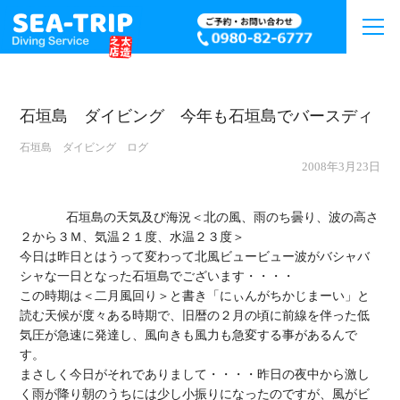
石垣島 ダイビング 今年も石垣島でバースディ
石垣島 ダイビング ログ
2008年3月23日
             石垣島の天気及び海況＜北の風、雨のち曇り、波の高さ
２から３Ｍ、気温２１度、水温２３度＞

今日は昨日とはうって変わって北風ビュービュー波がバシャバ
シャな一日となった石垣島でございます・・・・

この時期は＜二月風回り＞と書き「にぃんがちかじまーい」と
読む天候が度々ある時期で、旧暦の２月の頃に前線を伴った低
気圧が急速に発達し、風向きも風力も急変する事があるんで
す。

まさしく今日がそれでありまして・・・・昨日の夜中から激し
く雨が降り朝のうちには少し小振りになったのですが、風がビ