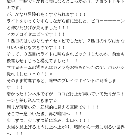
途中、一瞬ですが真っ暗になるところがあり、チョットドキド
キです。

が、かなり冒険心をくすぐられます！！！

ライトをゆっくりずらしながら前に進むと、ビヨーーーーーン
と伸びたひげが見えました！！！！

＜カノコイセエビ＞です！！！

１匹目のは小ぶりな子イセエビでしたが、２匹目のヤツはかな
りいい感じな大きさです！！！

そして、３匹目はライトに照らされビックリしたのか、前進も
後進もせずじっと構えてました！！！

マサヨチームの皆さんはカメラをお持ちだったので、バシバシ
撮れました（＾０＾）ｖ

そのまま前進すると、途中のブレイクポイントに到着しま
す！！！

暗かったトンネルですが、ココだけ上が開いていて光りがスト
ーンと差し込んできます☆

周りが薄暗い分、幻想的に見える空間です！！！

そこで一息ついた後、再び暗闇へ！！！

少しずつ、少しずつ前に進み、出口へ！！！

太陽を見上げるように上へ上がり、暗闇から一気に明るい世界
へ！！！
