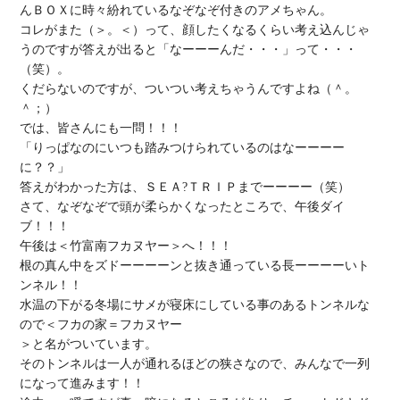
んＢＯＸに時々紛れているなぞなぞ付きのアメちゃん。

コレがまた（＞。＜）って、顔したくなるくらい考え込んじゃ
うのですが答えが出ると「なーーーんだ・・・」って・・・
（笑）。

くだらないのですが、ついつい考えちゃうんですよね（＾。
＾；）

では、皆さんにも一問！！！

「りっぱなのにいつも踏みつけられているのはなーーーー
に？？」

答えがわかった方は、ＳＥＡ?ＴＲＩＰまでーーーー（笑）

さて、なぞなぞで頭が柔らかくなったところで、午後ダイ
ブ！！！

午後は＜竹富南フカヌヤー＞へ！！！

根の真ん中をズドーーーーンと抜き通っている長ーーーーいト
ンネル！！

水温の下がる冬場にサメが寝床にしている事のあるトンネルな
ので＜フカの家＝フカヌヤー

＞と名がついています。

そのトンネルは一人が通れるほどの狭さなので、みんなで一列
になって進みます！！
