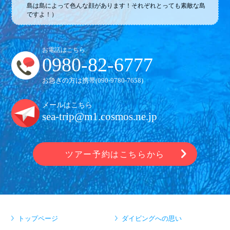
島は島によって色んな顔があります！それぞれとっても素敵な島
ですよ！）
お電話はこちら
0980-82-6777
お急ぎの方は携帯(
090-9780-7658
)
メールはこちら
sea-trip@m1.cosmos.ne.jp
ツアー予約はこちらから
トップページ
ダイビングへの思い