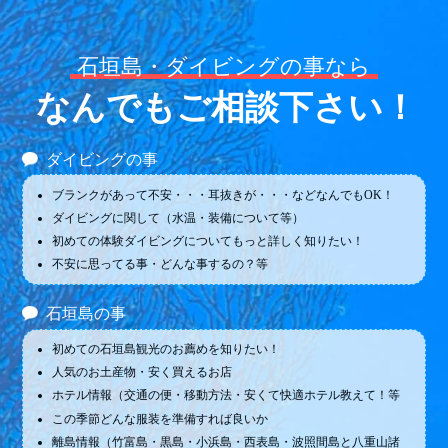
石垣島・ダイビングの事なら
なんでもご相談下さい！
ダイビングの事
ブランクがあって不安・・・耳抜きが・・・などなんでもOK！
ダイビングに関して（水温・装備について等）
初めての体験ダイビングについてもっと詳しく知りたい！
不安に思ってる事・どんな事するの？等
石垣島の事
初めての石垣島観光のお薦めを知りたい！
人気のお土産物・安く買えるお店
ホテル情報（交通の便・移動方法・安くて快適ホテル教えて！等
この季節どんな服装を準備すれば良いか
離島情報（竹富島・黒島・小浜島・西表島・波照間島と八重山諸