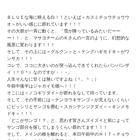
ＢＬＵＥな海に映える白！！といえば＜カスミチョウチョウウ
オ＞がいい感じに群れています！！！

その大群が一斉に動くと、「雪が降っているみたいだーー
ー！！」と、マサヨチームのＫさんの一言のように、幻想的な
風景に変わります！！！

そして、その上には＜グルクン＞と＜テングハギモドキ＞がワ
ンサカ！！！

コレで、ココに大きいのが突っ込んできてくれたらバンバンザ
イ（＾０＾）なのですが・・・。

人生そんなに甘くは無いですよね（＾。＾；）

午前中後半はジャガイモ畑へ！！！

そこには＜ノコギリダイ＞が群れをなして待っています。

そして、その手前には＜ナンヨウキサンゴ＞が見えないくらい
にビッシリとサンゴを囲む＜スカシテンジクダイ＞＜キンメモ
ドキ＞！！！

「どこがサンゴ！？」と、思わず皆さんズイズイと前によって
サンゴ部分を探してしまうくらい群れてます！！！

そして、メインの根を離れると、本日午前中のＨＩＴ＜チョウ