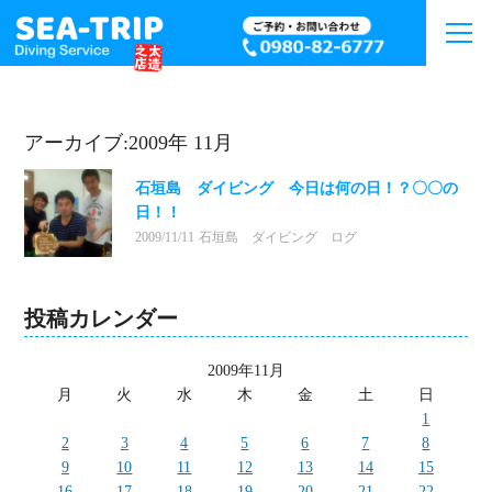
アーカイブ:2009年 11月
石垣島 ダイビング 今日は何の日！？〇〇の
日！！
2009/11/11
石垣島 ダイビング ログ
投稿カレンダー
2009年11月
月
火
水
木
金
土
日
1
2
3
4
5
6
7
8
9
10
11
12
13
14
15
16
17
18
19
20
21
22