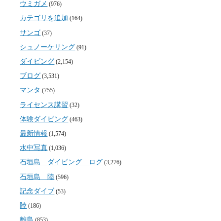
ウミガメ
(976)
カテゴリを追加
(164)
サンゴ
(37)
シュノーケリング
(91)
ダイビング
(2,154)
ブログ
(3,531)
マンタ
(755)
ライセンス講習
(32)
体験ダイビング
(463)
最新情報
(1,574)
水中写真
(1,036)
石垣島 ダイビング ログ
(3,276)
石垣島 陸
(596)
記念ダイブ
(53)
陸
(186)
離島
(853)