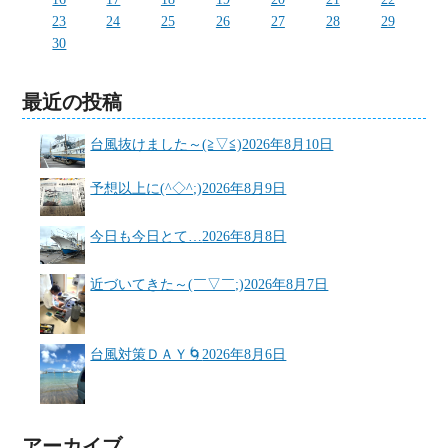
23
24
25
26
27
28
29
30
最近の投稿
台風抜けました～(≧▽≦)
2026年8月10日
予想以上に(^◇^;)
2026年8月9日
今日も今日とて…
2026年8月8日
近づいてきた～(￣▽￣;)
2026年8月7日
台風対策ＤＡＹ🌀
2026年8月6日
アーカイブ