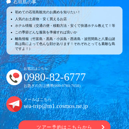
石垣島の事
初めての石垣島観光のお薦めを知りたい！
人気のお土産物・安く買えるお店
ホテル情報（交通の便・移動方法・安くて快適ホテル教えて！等
この季節どんな服装を準備すれば良いか
離島情報（竹富島・黒島・小浜島・西表島・波照間島と八重山諸
島は島によって色んな顔があります！それぞれとっても素敵な島
ですよ！）
お電話はこちら
0980-82-6777
お急ぎの方は携帯(
090-9780-7658
)
メールはこちら
sea-trip@m1.cosmos.ne.jp
ツアー予約はこちらから