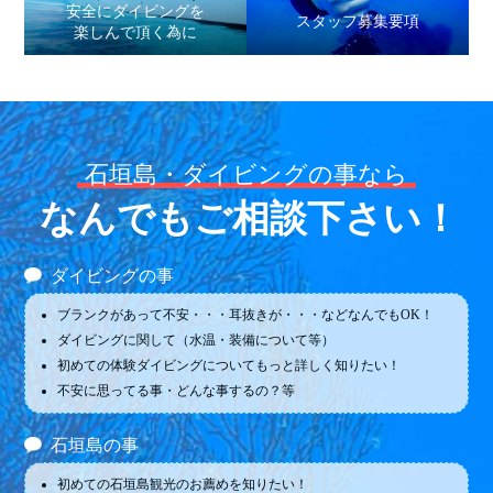
安全にダイビングを
スタッフ募集要項
楽しんで頂く為に
石垣島・ダイビングの事なら
なんでもご相談下さい！
ダイビングの事
ブランクがあって不安・・・耳抜きが・・・などなんでもOK！
ダイビングに関して（水温・装備について等）
初めての体験ダイビングについてもっと詳しく知りたい！
不安に思ってる事・どんな事するの？等
石垣島の事
初めての石垣島観光のお薦めを知りたい！