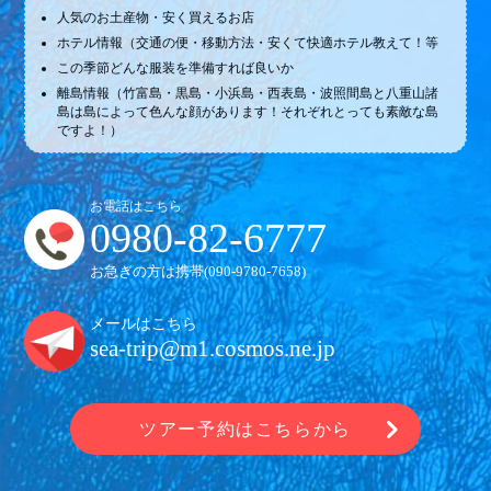
人気のお土産物・安く買えるお店
ホテル情報（交通の便・移動方法・安くて快適ホテル教えて！等
この季節どんな服装を準備すれば良いか
離島情報（竹富島・黒島・小浜島・西表島・波照間島と八重山諸
島は島によって色んな顔があります！それぞれとっても素敵な島
ですよ！）
お電話はこちら
0980-82-6777
お急ぎの方は携帯(
090-9780-7658
)
メールはこちら
sea-trip@m1.cosmos.ne.jp
ツアー予約はこちらから