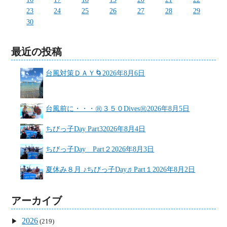
23
24
25
26
27
28
29
30
最近の投稿
台風対策ＤＡＹ🌀
2026年8月6日
台風前に・・・㊗３５０Dives㊗
2026年8月5日
ちびっ子Day Part3
2026年8月4日
ちびっ子Day Part２
2026年8月3日
夏休み８月 ♪ちびっ子Day♬Part１
2026年8月2日
アーカイブ
2026
(219)