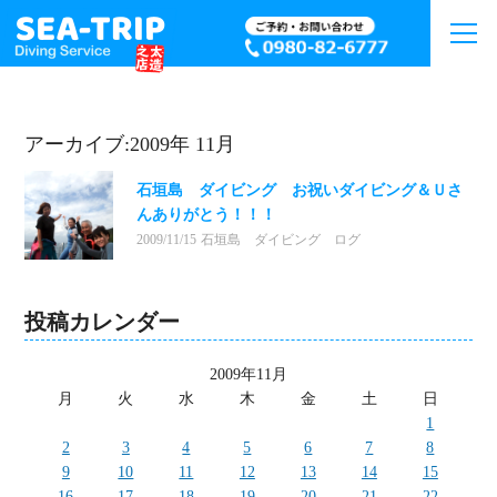
アーカイブ:2009年 11月
石垣島 ダイビング お祝いダイビング＆Ｕさ
んありがとう！！！
2009/11/15
石垣島 ダイビング ログ
投稿カレンダー
2009年11月
月
火
水
木
金
土
日
1
2
3
4
5
6
7
8
9
10
11
12
13
14
15
16
17
18
19
20
21
22