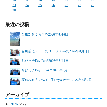
23
24
25
26
27
28
29
30
最近の投稿
台風対策ＤＡＹ🌀
2026年8月6日
台風前に・・・㊗３５０Dives㊗
2026年8月5日
ちびっ子Day Part3
2026年8月4日
ちびっ子Day Part２
2026年8月3日
夏休み８月 ♪ちびっ子Day♬Part１
2026年8月2日
アーカイブ
2026
(219)