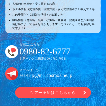
人気のお土産物・安く買えるお店
ホテル情報（交通の便・移動方法・安くて快適ホテル教えて！等
この季節どんな服装を準備すれば良いか
離島情報（竹富島・黒島・小浜島・西表島・波照間島と八重山諸
島は島によって色んな顔があります！それぞれとっても素敵な島
ですよ！）
お電話はこちら
0980-82-6777
お急ぎの方は携帯(
090-9780-7658
)
メールはこちら
sea-trip@m1.cosmos.ne.jp
ツアー予約はこちらから