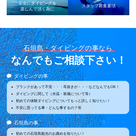
安全にダイビングを
スタッフ募集要項
楽しんで頂く為に
石垣島・ダイビングの事なら
なんでもご相談下さい！
ダイビングの事
ブランクがあって不安・・・耳抜きが・・・などなんでもOK！
ダイビングに関して（水温・装備について等）
初めての体験ダイビングについてもっと詳しく知りたい！
不安に思ってる事・どんな事するの？等
石垣島の事
初めての石垣島観光のお薦めを知りたい！