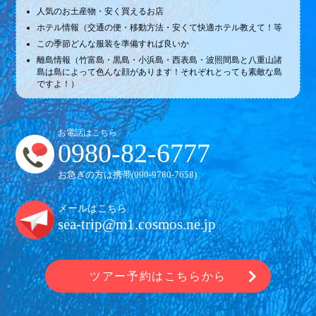
人気のお土産物・安く買えるお店
ホテル情報（交通の便・移動方法・安くて快適ホテル教えて！等
この季節どんな服装を準備すれば良いか
離島情報（竹富島・黒島・小浜島・西表島・波照間島と八重山諸
島は島によって色んな顔があります！それぞれとっても素敵な島
ですよ！）
お電話はこちら
0980-82-6777
お急ぎの方は携帯(
090-9780-7658
)
メールはこちら
sea-trip@m1.cosmos.ne.jp
ツアー予約はこちらから