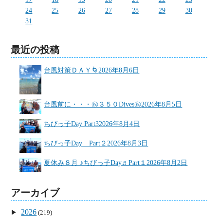
24
25
26
27
28
29
30
31
最近の投稿
台風対策ＤＡＹ🌀
2026年8月6日
台風前に・・・㊗３５０Dives㊗
2026年8月5日
ちびっ子Day Part3
2026年8月4日
ちびっ子Day Part２
2026年8月3日
夏休み８月 ♪ちびっ子Day♬Part１
2026年8月2日
アーカイブ
2026
(219)