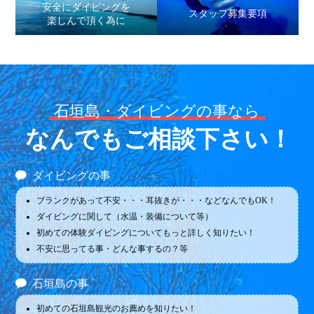
安全にダイビングを
スタッフ募集要項
楽しんで頂く為に
石垣島・ダイビングの事なら
なんでもご相談下さい！
ダイビングの事
ブランクがあって不安・・・耳抜きが・・・などなんでもOK！
ダイビングに関して（水温・装備について等）
初めての体験ダイビングについてもっと詳しく知りたい！
不安に思ってる事・どんな事するの？等
石垣島の事
初めての石垣島観光のお薦めを知りたい！