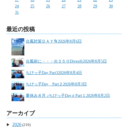
24
25
26
27
28
29
30
31
最近の投稿
台風対策ＤＡＹ🌀
2026年8月6日
台風前に・・・㊗３５０Dives㊗
2026年8月5日
ちびっ子Day Part3
2026年8月4日
ちびっ子Day Part２
2026年8月3日
夏休み８月 ♪ちびっ子Day♬Part１
2026年8月2日
アーカイブ
2026
(219)