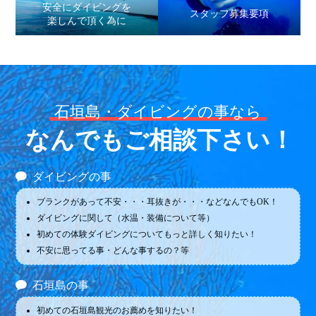
安全にダイビングを
スタッフ募集要項
楽しんで頂く為に
石垣島・ダイビングの事なら
なんでもご相談下さい！
ダイビングの事
ブランクがあって不安・・・耳抜きが・・・などなんでもOK！
ダイビングに関して（水温・装備について等）
初めての体験ダイビングについてもっと詳しく知りたい！
不安に思ってる事・どんな事するの？等
石垣島の事
初めての石垣島観光のお薦めを知りたい！