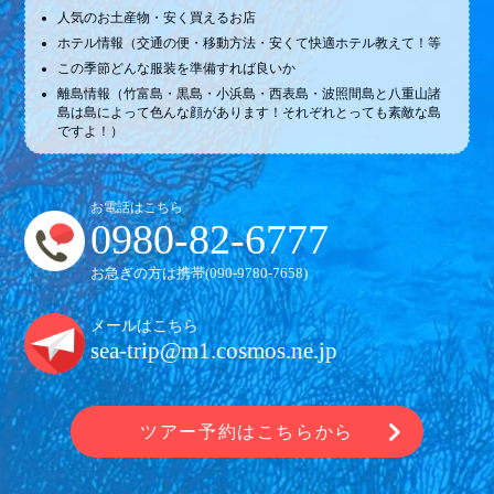
人気のお土産物・安く買えるお店
ホテル情報（交通の便・移動方法・安くて快適ホテル教えて！等
この季節どんな服装を準備すれば良いか
離島情報（竹富島・黒島・小浜島・西表島・波照間島と八重山諸
島は島によって色んな顔があります！それぞれとっても素敵な島
ですよ！）
お電話はこちら
0980-82-6777
お急ぎの方は携帯(
090-9780-7658
)
メールはこちら
sea-trip@m1.cosmos.ne.jp
ツアー予約はこちらから