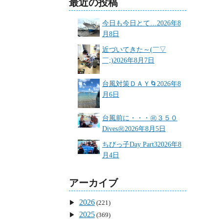
最近の投稿
今日も今日とて…
2026年8
月8日
近づいてきた～(￣▽
￣;)
2026年8月7日
台風対策ＤＡＹ🌀
2026年8
月6日
台風前に・・・㊗３５０
Dives㊗
2026年8月5日
ちびっ子Day Part3
2026年8
月4日
アーカイブ
2026
(221)
2025
(369)