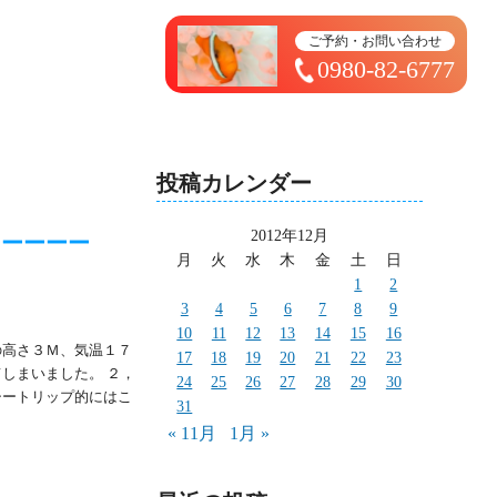
トップページ ＞ 太造日記
ご予約・お問い合わせ
0980-82-6777
投稿カレンダー
2012年12月
ーーーーー
月
火
水
木
金
土
日
1
2
3
4
5
6
7
8
9
10
11
12
13
14
15
16
の高さ３Ｍ、気温１７
17
18
19
20
21
22
23
しまいました。 ２，
24
25
26
27
28
29
30
シートリップ的にはこ
31
« 11月
1月 »