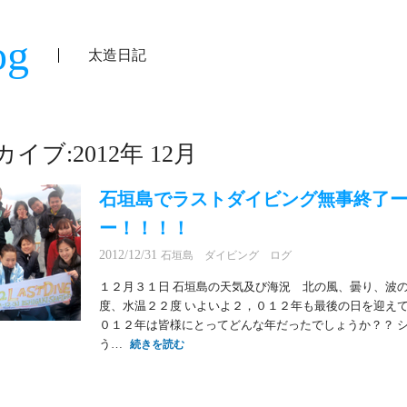
og
太造日記
イブ:2012年 12月
石垣島でラストダイビング無事終了
ー！！！！
2012/12/31
石垣島 ダイビング ログ
１２月３１日 石垣島の天気及び海況 北の風、曇り、波
度、水温２２度 いよいよ２，０１２年も最後の日を迎えて
０１２年は皆様にとってどんな年だったでしょうか？？ 
う…
続きを読む