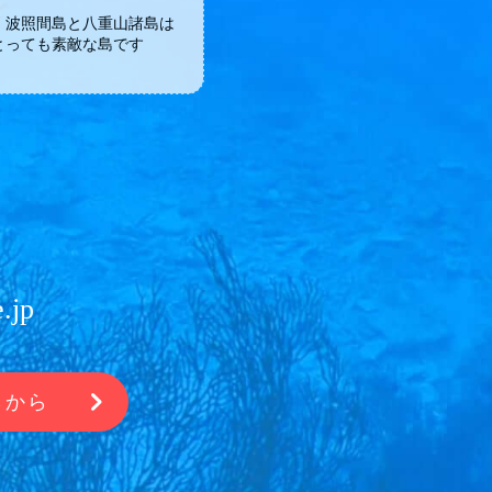
・波照間島と八重山諸島は
とっても素敵な島です
.jp
らから