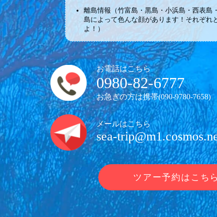
離島情報（竹富島・黒島・小浜島・西表島
島によって色んな顔があります！それぞれ
よ！）
お電話はこちら
0980-82-6777
お急ぎの方は携帯(
090-9780-7658
)
メールはこちら
sea-trip@m1.cosmos.ne
ツアー予約はこち